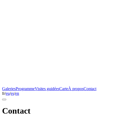
Galeries
Programme
Visites guidées
Carte
À propos
Contact
fr
/
eu
/
es
/
en
Contact