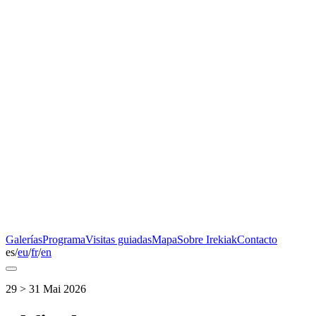
Galerías
Programa
Visitas guiadas
Mapa
Sobre Irekiak
Contacto
es
/
eu
/
fr
/
en
29 > 31 Mai 2026